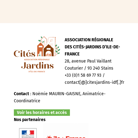
ASSOCIATION RÉGIONALE
DES CITÉS-JARDINS D’ILE-DE-
FRANCE
28, avenue Paul Vaillant
Couturier / 93 240 Stains
+33 (0)1 58 69 77 93 /
contact[@]citesjardins-idf[.]fr
Contact
: Noëmie MAURIN-GAISNE, Animatrice-
Coordinatrice
Voir les horaires et accès
Nos partenaires