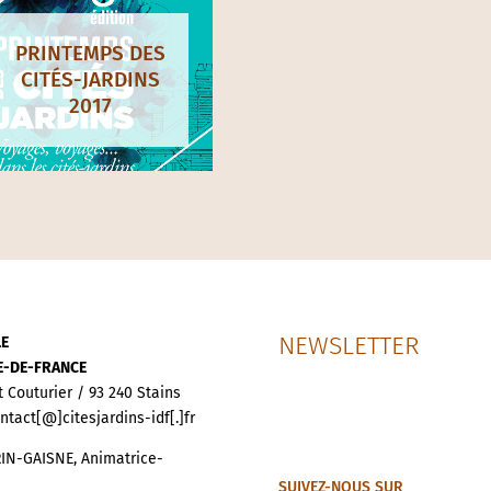
PRINTEMPS DES
CITÉS-JARDINS
2017
NEWSLETTER
LE
LE-DE-FRANCE
t Couturier / 93 240 Stains
ontact[@]citesjardins-idf[.]fr
IN-GAISNE, Animatrice-
SUIVEZ-NOUS SUR