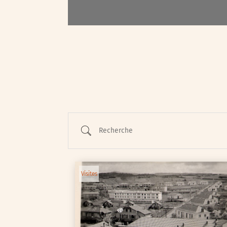
Animations / Jeune pub
Ateliers
Cinéma
Conférences
Cycle de rencontres
Evenements publics
Expositions
Recherche
Œuvre collective/partic
Parcours en autonomie
Parole aux habitants
Visites
Randonnées
Spectacle et performa
Visites