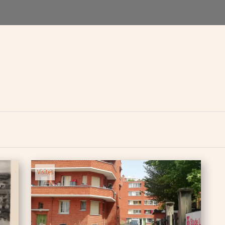
lic
ipative
Visites
nces