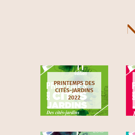
Val-d’Oise (95)
Val-de-Marne (94)
Yvelines (78)
N
PRINTEMPS DES
CITÉS-JARDINS
2022