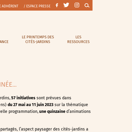
E ADHÉRENT
/ ESPACE PRESSE
LE PRINTEMPS DES
LES
RANCE
CITÉS-JARDINS
RESSOURCES
NNÉE…
rdins,
57 initiatives
sont prévues dans
ens)
du 27 mai au 11 juin
2023
sur la thématique
uvelle programmation,
une quinzaine
d’animations
 partagés, l’aspect paysager des cités-jardins a