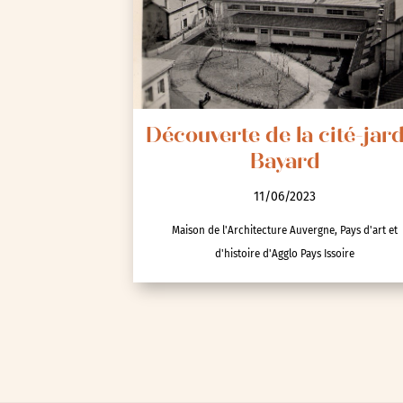
Voyage d'études
Découverte de la cité-jar
Bayard
11/06/2023
Autre
Maison de l'Architecture Auvergne, Pays d'art et
Essonne (91)
d'histoire d'Agglo Pays Issoire
Hauts-de-Seine (92)
Paris (75)
Seine-et-Marne (77)
Seine-Saint-Denis (93)
Test-tag-event