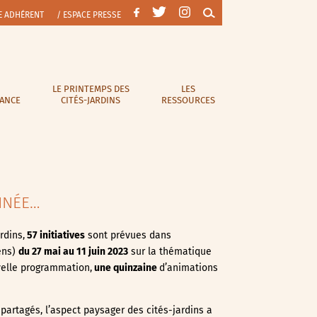
E ADHÉRENT
/ ESPACE PRESSE
LE PRINTEMPS DES
LES
RANCE
CITÉS-JARDINS
RESSOURCES
NNÉE…
rdins,
57 initiatives
sont prévues dans
ens)
du 27 mai au 11 juin
2023
sur la thématique
uvelle programmation,
une quinzaine
d’animations
 partagés, l’aspect paysager des cités-jardins a