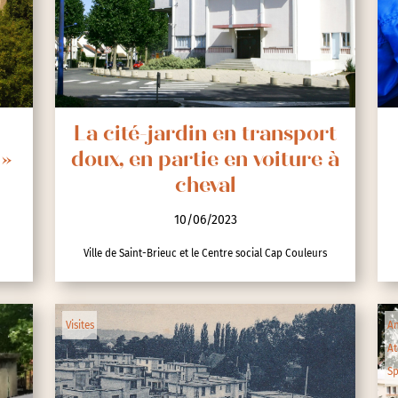
lic
La cité-jardin en transport
 »
doux, en partie en voiture à
cheval
10/06/2023
Ville de Saint-Brieuc et le Centre social Cap Couleurs
ipative
Visites
An
At
Sp