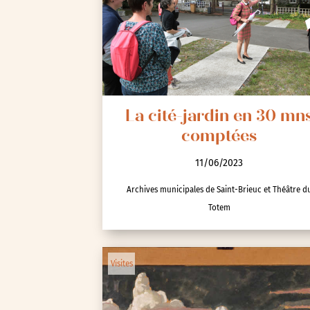
Seine-Saint-Denis (93)
Test-tag-event
Val-d’Oise (95)
Val-de-Marne (94)
Yvelines (78)
La cité-jardin en 30 mn
comptées
11/06/2023
Archives municipales de Saint-Brieuc et Théâtre d
Totem
Visites