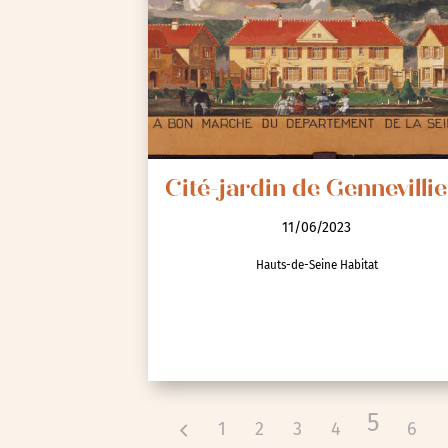
Cité-jardin de Gennevillie
11/06/2023
Hauts-de-Seine Habitat
5
1
2
3
4
6