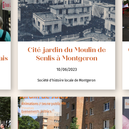
nces
Cité-jardin du Moulin de
ais
Senlis à Montgeron
10/06/2023
Société d'histoire locale de Montgeron
Animations / Jeune public
Ev
Evenements publics