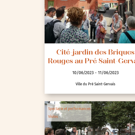
Spectacle et performa
Visites
Voyage d'études
Cité-jardin des Briques
Rouges au Pré Saint-Gerv
10/06/2023 - 11/06/2023
Ville du Pré Saint-Gervais
Autre
Essonne (91)
Spectacle et performances
Hauts-de-Seine (92)
Visites
Paris (75)
Seine-et-Marne (77)