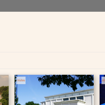
Visites
At