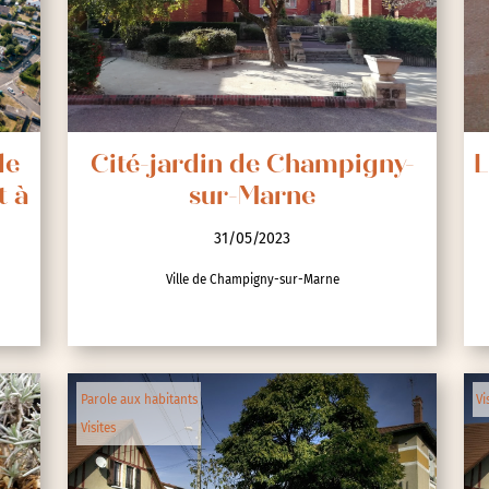
lic
de
Cité-jardin de Champigny-
L
t à
sur-Marne
31/05/2023
Ville de Champigny-sur-Marne
ipative
Parole aux habitants
Vi
Visites