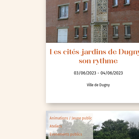
Seine-Saint-Denis (93)
Test-tag-event
Val-d’Oise (95)
Val-de-Marne (94)
Yvelines (78)
Les cités-jardins de Dugn
son rythme
03/06/2023 - 04/06/2023
Ville de Dugny
Animations / Jeune public
Ateliers
Evenements publics