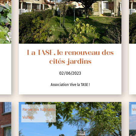
nces
La TASE, le renouveau des
cités-jardins
02/06/2023
Association Vive la TASE !
Parole aux habitants
Vi
Visites