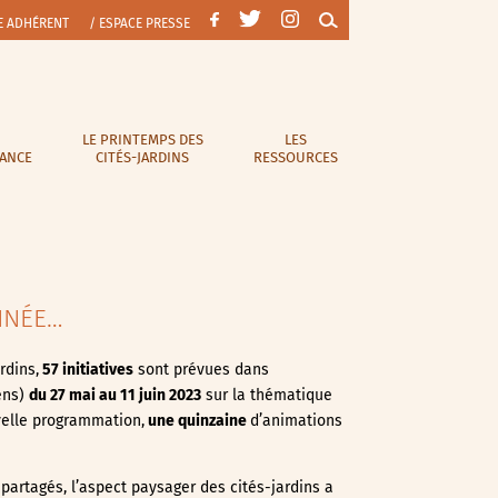
E ADHÉRENT
/ ESPACE PRESSE
LE PRINTEMPS DES
LES
RANCE
CITÉS-JARDINS
RESSOURCES
NNÉE…
rdins,
57 initiatives
sont prévues dans
ens)
du 27 mai au 11 juin
2023
sur la thématique
uvelle programmation,
une quinzaine
d’animations
 partagés, l’aspect paysager des cités-jardins a