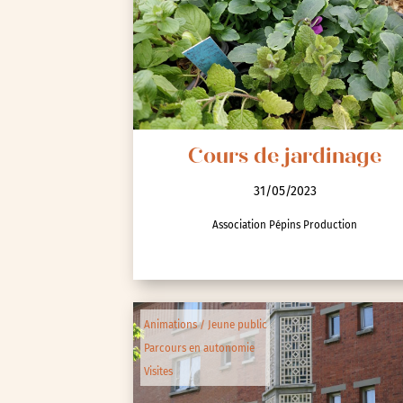
Spectacle et performa
Visites
Voyage d'études
Cours de jardinage
31/05/2023
Association Pépins Production
Autre
Essonne (91)
Animations / Jeune public
Hauts-de-Seine (92)
Parcours en autonomie
Paris (75)
Visites
Seine-et-Marne (77)