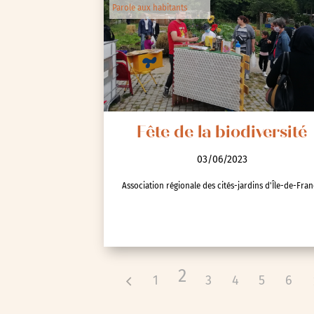
Parole aux habitants
Fête de la biodiversité
03/06/2023
Association régionale des cités-jardins d'Île-de-Fra
2
1
3
4
5
6